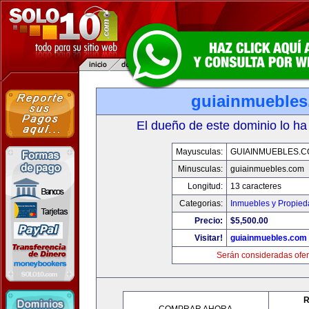
guiainmueble
El dueño de este dominio lo ha
Mayusculas:
GUIAINMUEBLES.
Minusculas:
guiainmuebles.com
Longitud:
13 caracteres
Categorias:
Inmuebles y Propie
Precio:
$5,500.00
Visitar!
guiainmuebles.com
Serán consideradas ofer
R