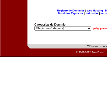
Registro de Dominios
|
Web Hosting
|
D
Dominios Expirados
|
Industrias
|
Indu
Categorías de Dominio:
[Pág. princi
** Precios expre
© 2002/2022 Solo10.com