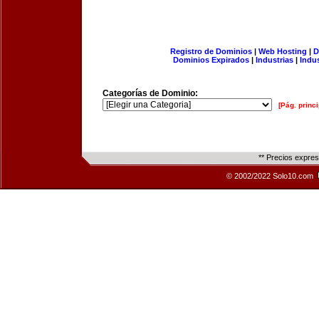
Registro de Dominios
|
Web Hosting
|
D
Dominios Expirados
|
Industrias
|
Indu
Categorías de Dominio:
[Pág. princi
** Precios expre
© 2002/2022 Solo10.com