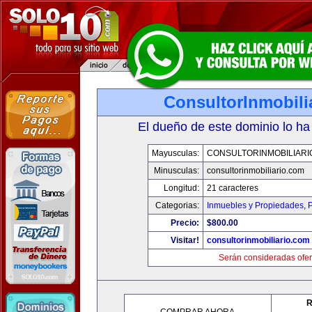
ConsultorInmobili
El dueño de este dominio lo ha
Mayusculas:
CONSULTORINMOBILIARI
Minusculas:
consultorinmobiliario.com
Longitud:
21 caracteres
Categorias:
Inmuebles y Propiedades
,
P
Precio:
$800.00
Visitar!
consultorinmobiliario.com
Serán consideradas ofer
R