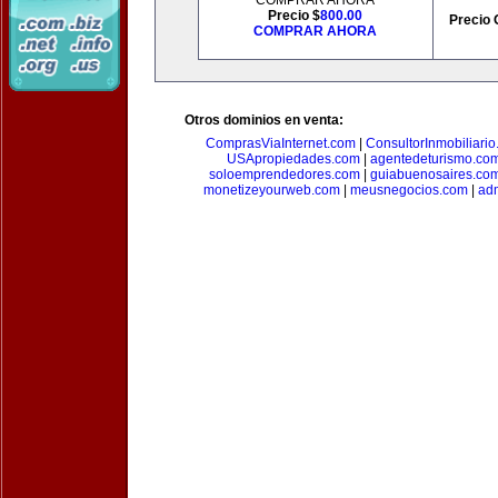
COMPRAR AHORA
Precio $
800.00
Precio 
COMPRAR AHORA
Otros dominios en venta:
ComprasViaInternet.com
|
ConsultorInmobiliari
USApropiedades.com
|
agentedeturismo.co
soloemprendedores.com
|
guiabuenosaires.co
monetizeyourweb.com
|
meusnegocios.com
|
adm