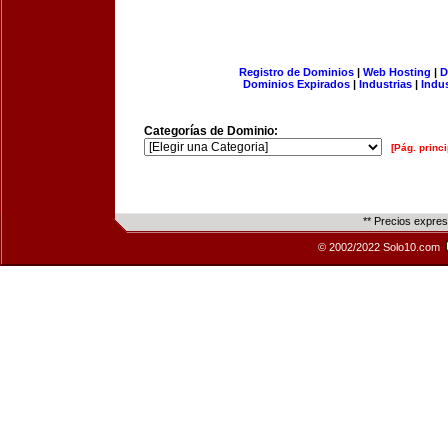
Registro de Dominios
|
Web Hosting
|
D
Dominios Expirados
|
Industrias
|
Indu
Categorías de Dominio:
[Pág. princi
** Precios expre
© 2002/2022 Solo10.com