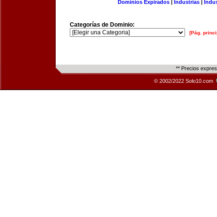
Dominios Expirados
|
Industrias
|
Indu
Categorías de Dominio:
[Pág. princi
** Precios expre
© 2002/2022 Solo10.com