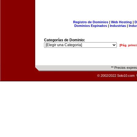
Registro de Dominios
|
Web Hosting
|
D
Dominios Expirados
|
Industrias
|
Indu
Categorías de Dominio:
[Pág. princi
** Precios expre
© 2002/2022 Solo10.com