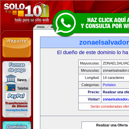
zonaelsalvado
El dueño de este dominio lo ha
Mayusculas:
ZONAELSALVA
Minusculas:
zonaelsalvador.
Longitud:
14 caracteres
Categorias:
Portales
Precio:
Realizar una ofe
Visitar!
zonaelsalvador
Serán consideradas ofer
Realizar una Oferta