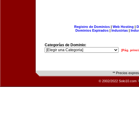
Registro de Dominios
|
Web Hosting
|
D
Dominios Expirados
|
Industrias
|
Indu
Categorías de Dominio:
[Pág. princi
** Precios expre
© 2002/2022 Solo10.com