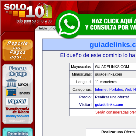
guiadelinks.
El dueño de este dominio lo ha
Mayusculas:
GUIADELINKS.COM
Minusculas:
guiadelinks.com
Longitud:
11 caracteres
Categorias:
Internet
,
Portales
,
Web Ho
Precio:
Realizar una oferta!
Visitar!
guiadelinks.com
Serán consideradas ofer
Realizar una Oferta