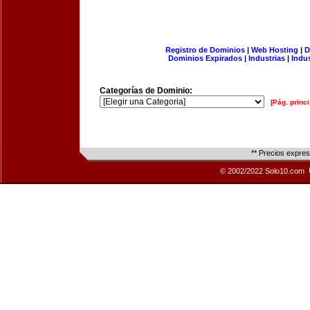
Registro de Dominios
|
Web Hosting
|
D
Dominios Expirados
|
Industrias
|
Indu
Categorías de Dominio:
[Pág. princi
** Precios expre
© 2002/2022 Solo10.com