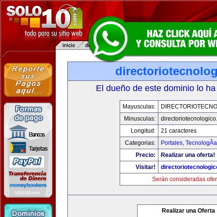
directoriotecnolo
El dueño de este dominio lo ha
Mayusculas:
DIRECTORIOTECNO
Minusculas:
directoriotecnologic
Longitud:
21 caracteres
Categorias:
Portales
,
TecnologÃ­a
Precio:
Realizar una oferta!
Visitar!
directoriotecnologi
Serán consideradas ofer
Realizar una Oferta