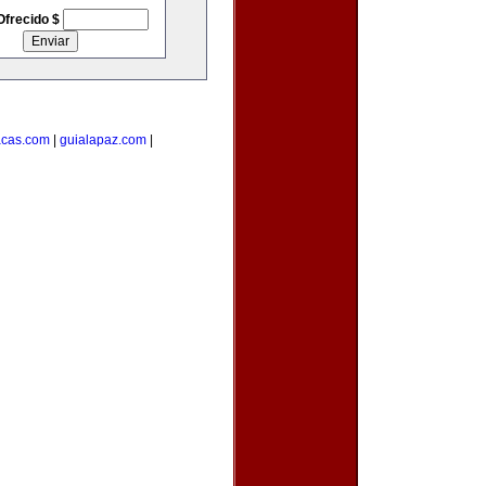
Ofrecido $
acas.com
|
guialapaz.com
|