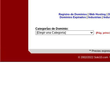
Registro de Dominios
|
Web Hosting
|
D
Dominios Expirados
|
Industrias
|
Indu
Categorías de Dominio:
[Pág. princi
** Precios expre
© 2002/2022 Solo10.com