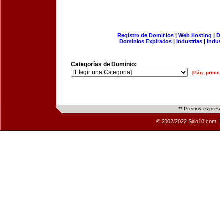
Registro de Dominios
|
Web Hosting
|
D
Dominios Expirados
|
Industrias
|
Indu
Categorías de Dominio:
[Pág. princi
** Precios expre
© 2002/2022 Solo10.com