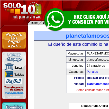
planetafamoso
El dueño de este dominio lo ha
Mayusculas:
PLANETAFAMO
Minusculas:
planetafamosos
Longitud:
14 caracteres
Categorias:
Portales
Precio:
Realizar una ofe
Visitar!
planetafamoso
Serán consideradas ofer
Realizar una Oferta