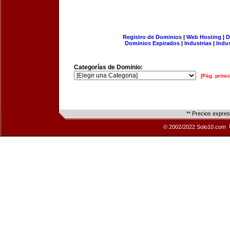
Registro de Dominios
|
Web Hosting
|
D
Dominios Expirados
|
Industrias
|
Indu
Categorías de Dominio:
[Pág. princi
** Precios expre
© 2002/2022 Solo10.com