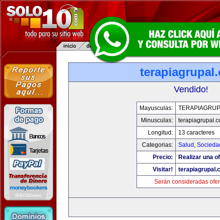
terapiagrupal
Vendido!
Mayusculas:
TERAPIAGRUP
Minusculas:
terapiagrupal.
Longitud:
13 caracteres
Categorias:
Salud
,
Socieda
Precio:
Realizar una of
Visitar!
terapiagrupal
Serán consideradas ofer