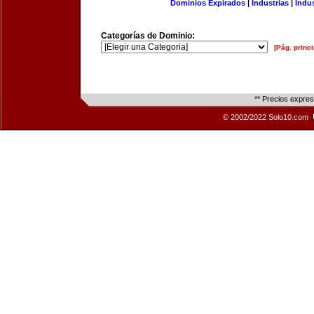
Dominios Expirados
|
Industrias
|
Indu
Categorías de Dominio:
[Pág. princi
** Precios expre
© 2002/2022 Solo10.com