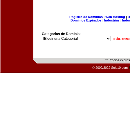
Registro de Dominios
|
Web Hosting
|
D
Dominios Expirados
|
Industrias
|
Indu
Categorías de Dominio:
[Pág. princi
** Precios expre
© 2002/2022 Solo10.com