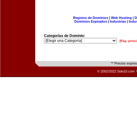
Registro de Dominios
|
Web Hosting
|
D
Dominios Expirados
|
Industrias
|
Indu
Categorías de Dominio:
[Pág. princi
** Precios expre
© 2002/2022 Solo10.com