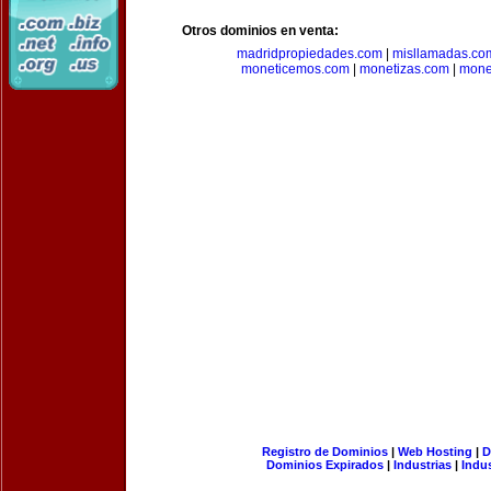
Otros dominios en venta:
madridpropiedades.com
|
misllamadas.co
moneticemos.com
|
monetizas.com
|
mone
Registro de Dominios
|
Web Hosting
|
D
Dominios Expirados
|
Industrias
|
Indu