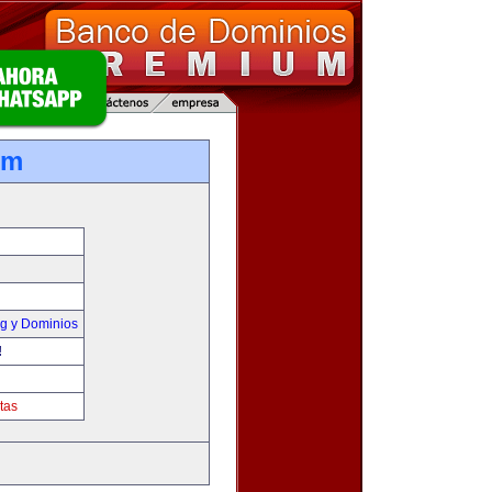
om
g y Dominios
!
tas