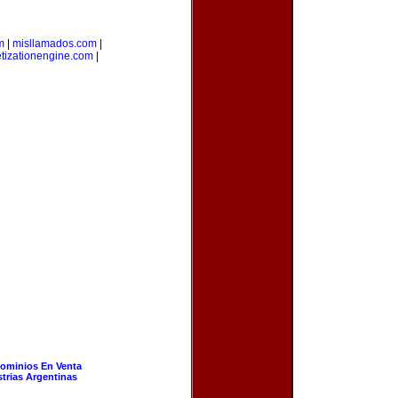
m
|
misllamados.com
|
tizationengine.com
|
ominios En Venta
strias Argentinas