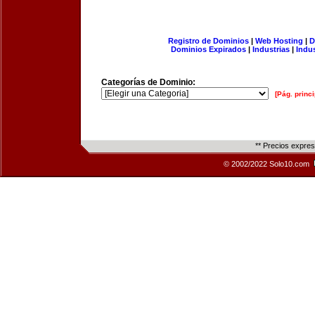
Registro de Dominios
|
Web Hosting
|
D
Dominios Expirados
|
Industrias
|
Indu
Categorías de Dominio:
[Pág. princi
** Precios expre
© 2002/2022 Solo10.com