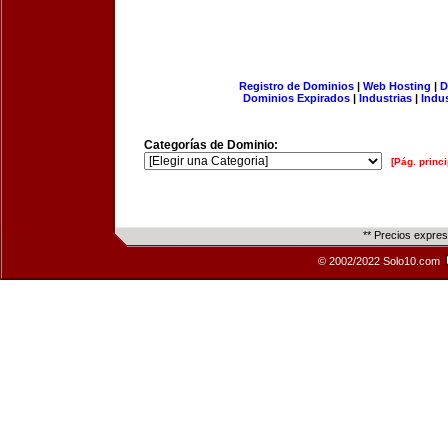
Registro de Dominios
|
Web Hosting
|
D
Dominios Expirados
|
Industrias
|
Indu
Categorías de Dominio:
[Pág. princi
** Precios expre
© 2002/2022 Solo10.com