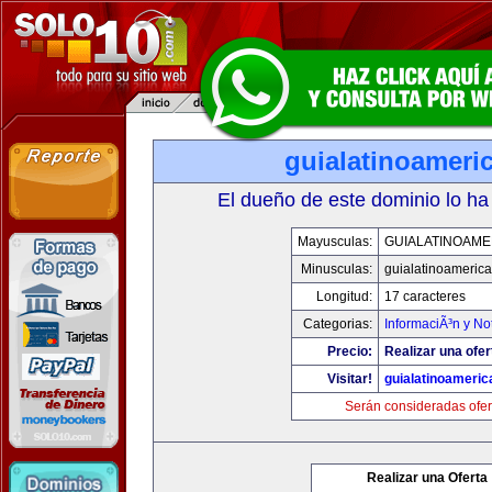
guialatinoameri
El dueño de este dominio lo ha
Mayusculas:
GUIALATINOAME
Minusculas:
guialatinoameric
Longitud:
17 caracteres
Categorias:
InformaciÃ³n y Not
Precio:
Realizar una ofer
Visitar!
guialatinoameri
Serán consideradas ofer
Realizar una Oferta